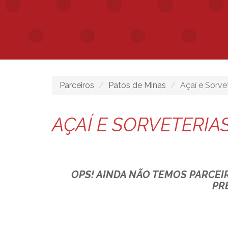
Parceiros
Patos de Minas
Açaí e Sorve
AÇAÍ E SORVETERIA
OPS! AINDA NÃO TEMOS PARCEI
PR