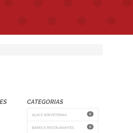
RES
CATEGORIAS
0
AÇAÍ E SORVETERIAS
0
BARES E RESTAURANTES