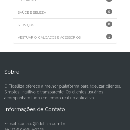
PIZZARIAS
0
SAÚDE E BELEZA
0
SERVIÇOS
1
VESTUÁRIO, CALÇADOS E ACESSÓRIOS
Sobre
O Fidelliza oferece a melhor plataforma para fidelizar clientes.
Simples, intuitivo e transparente. Os clientes usuários
acompanham tudo em tempo real no aplicativo.
Informações de Contato
E-mail:
contato@fidelliza.com.br
Tel: (38) 98866-9326