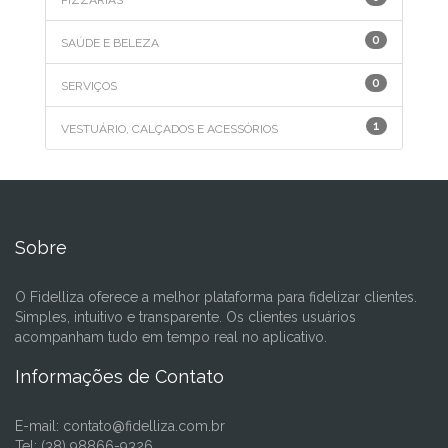
PIZZARIAS
0
SAÚDE E BELEZA
0
SERVIÇOS
1
VESTUÁRIO, CALÇADOS E ACESSÓRIOS
Sobre
O Fidelliza oferece a melhor plataforma para fidelizar clientes.
Simples, intuitivo e transparente. Os clientes usuários
acompanham tudo em tempo real no aplicativo.
Informações de Contato
E-mail:
contato@fidelliza.com.br
Tel: (38) 98866-9326